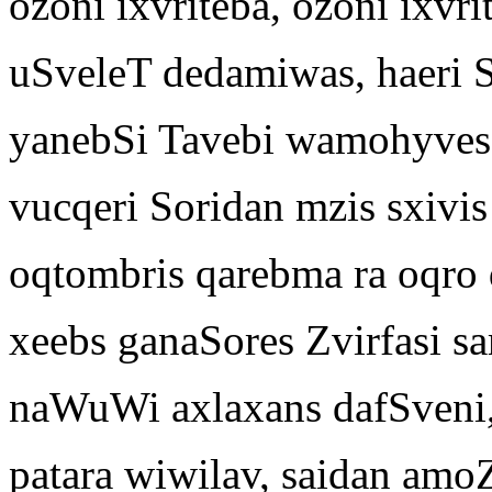
ozoni ixvriteba, ozoni ixvri
uSveleT dedamiwas, haeri 
yanebSi Tavebi wamohyves
vucqeri Soridan mzis sxivi
oqtombris qarebma ra oqro 
xeebs ganaSores Zvirfasi sa
naWuWi axlaxans dafSveni,
patara wiwilav, saidan amo