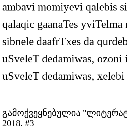
ambavi momiyevi qalebis si
qalaqic gaanaTes yviTelma
sibnele daafrTxes da qurde
uSveleT dedamiwas, ozoni i
uSveleT dedamiwas, xelebi
გამოქვეყნებულია "ლიტერატ
2018. #3