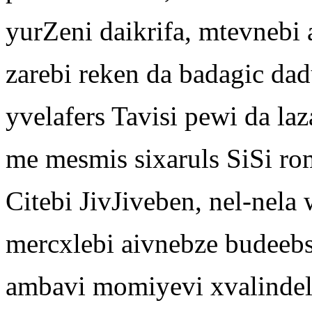
yurZeni daikrifa, mtevnebi
zarebi reken da badagic da
yvelafers Tavisi pewi da laz
me mesmis sixaruls SiSi ro
Citebi JivJiveben, nel-nela
mercxlebi aivnebze budeebs
ambavi momiyevi xvalindel 