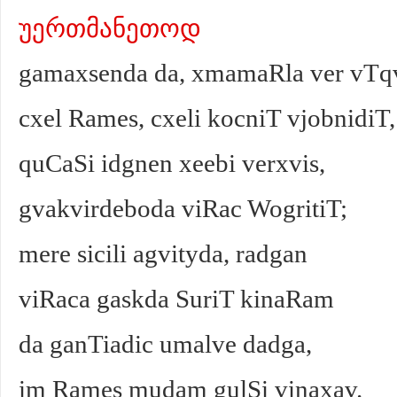
უერთმანეთოდ
gamaxsenda da, xmamaRla ver vTqv
cxel Rames, cxeli kocniT vjobnidiT,
quCaSi idgnen xeebi verxvis,
gvakvirdeboda viRac WogritiT;
mere sicili agvityda, radgan
viRaca gaskda SuriT kinaRam
da ganTiadic umalve dadga,
im Rames mudam gulSi vinaxav.