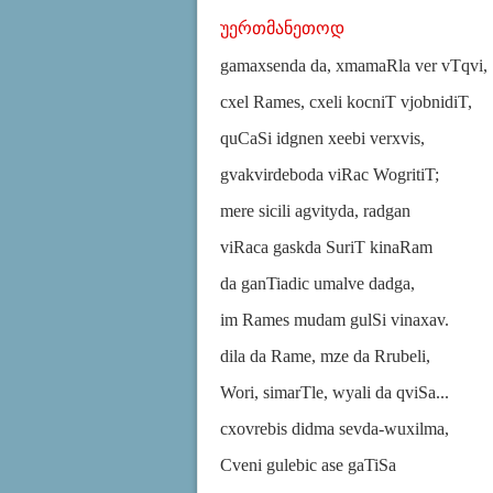
უერთმანეთოდ
gamaxsenda da, xmamaRla ver vTqvi,
cxel Rames, cxeli kocniT vjobnidiT,
quCaSi idgnen xeebi verxvis,
gvakvirdeboda viRac WogritiT;
mere sicili agvityda, radgan
viRaca gaskda SuriT kinaRam
da ganTiadic umalve dadga,
im Rames mudam gulSi vinaxav.
dila da Rame, mze da Rrubeli,
Wori, simarTle, wyali da qviSa...
cxovrebis didma sevda-wuxilma,
Cveni gulebic ase gaTiSa