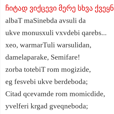
ჩიტად ვიქცევი მერე სხვა ქვეყ
albaT maSinebda avsuli da
ukve monusxuli vxvdebi qarebs...
xeo, warmarTuli warsulidan,
damelaparake, Semifare!
zorba totebiT rom mogizide,
eg fesvebi ukve berdeboda;
Citad qcevamde rom momicdide,
yvelferi krgad gveqneboda;