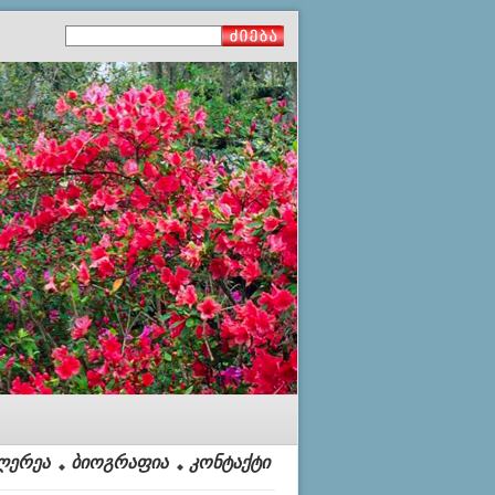
ლერეა
ბიოგრაფია
კონტაქტი