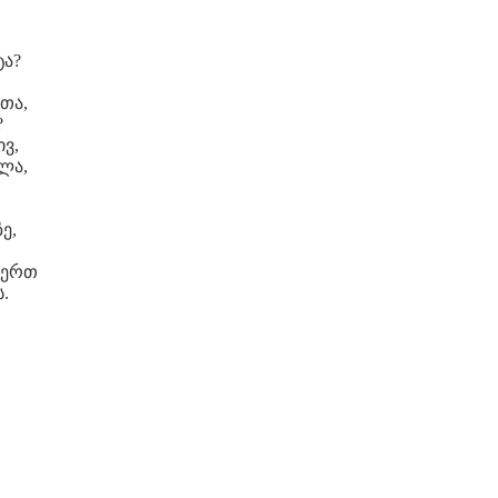
ტა?
თა,
?
ივ,
ლა,
,
ე,
წერთ
.